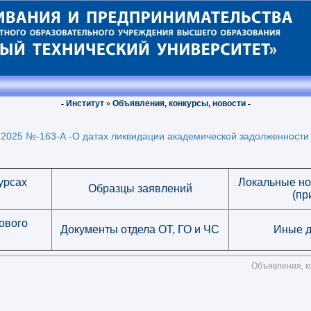
-
Институт
»
Объявления, конкурсы, новости
-
.2025 №-163-А -О датах ликвидации академической задолженности
урсах
Локальные н
Образцы заявлений
(пр
ового
Документы отдела ОТ, ГО и ЧС
Иные д
Объявления, к