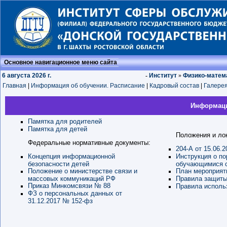
Основное навигационное меню сайта
6 августа 2026 г.
-
Институт
»
Физико-матем
Главная
|
Информация об обучении. Расписание
|
Кадровый состав
|
Галере
Информаци
Памятка для родителей
Памятка для детей
Положения и ло
Федеральные нормативные документы:
204-А от 15.06
Концепция информационной
Инструкция о по
безопасности детей
обучающимися с
Положение о министерстве связи и
План мероприят
массовых коммуникаций РФ
Правила защиты
Приказ Минкомсвязи № 88
Правила исполь
ФЗ о персональных данных от
31.12.2017 № 152-фз