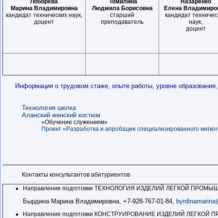
Лоборева
Томилина
Назаренко
Марина Владимировна
Людмила Борисовна
Елена Владимиро
кандидат
технических нау
к,
старший
кандидат
техничес
доцент
преподаватель
нау
к,
доцент
Информация о трудовом стаже, опыте работы, уровне образования
Технология шелка
Аланский женский костюм
«Обучение служением»
Проект «Разработка и апробация специализированного мягког
Контакты консультантов абитуриентов
Направление подготовки ТЕХНОЛОГИЯ ИЗДЕЛИЙ ЛЕГКОЙ ПРОМ
Бырдина Марина Владимировна, +7-928-767-01-84,
byrdinamarina
Направление подготовки КОНСТРУИРОВАНИЕ ИЗДЕЛИЙ ЛЕГКОЙ