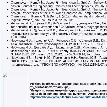
Cherunova I., Kornev N., Jacobi G., Treshchun I., Groß A., Turnow J.
design. Journal of Engineering Physics and Thermophysics, Vol. 87, 
Cherunova I., Kornev N., Jacobi G., Treshchun I., Groß A., Turnow J.
design. Proceedings of the 11th World Congress on Computational M
Cherunova, I., Kornev, N. & Brink, I. (2012). Mathematical model of
Ingenieurwesen), Vol. 76, Issue 3, pp. 97-103.
Черунова И.В., Корнев Н.В., Дубовсков В.В., Давыдова Ю.А., С
теплоизоляционных материалов / Свидетельство о государственн
Черунова И.В., Дубовсков В.В., Давыдова Ю.А., Ульянов Е.М. 
функциями самоорганизуемой системы / Свидетельство о госуда
12.03.2014
Черунова И.В., Колесник С.А., Кононова О.В., Смирнов В.В., Кн
1/04. заявитель и патентообладатель ГОУ ВПО ЮРГУЭС - № 20131
Черунова И.В., Джураев А.Д., Ташпулатов С.Ш., Рихсиева Б.А.
материалов / Пат. UZ FAP 00950 Республика Узбекистан, 8G01N2
№ FAP 20120134; заявл 02.10.2012; опубл.30.09.14, Бюл. №9
Черунова И.В. , Бринк И.Ю., Прокопенко Н.Н., Чертов Ю
ЭЛЕКТРИЧЕСТВА И ЭЛЕКТРОПИТАНИЯ СИСТЕМЫ МОНИТОРИНГА АВ
патентообладатель ФГБОУ ВПО «ЮРГУЭС» - № 2013121545/07; за
Учебное пособие для направлений подготовки (магист
студентов всех стран мира):
"Лекции по компьютерной гидромеханике: приложени
Lectures on computational fluid dynamics: Application
http://bookboon.com/en/lectures-on-computational-fluid