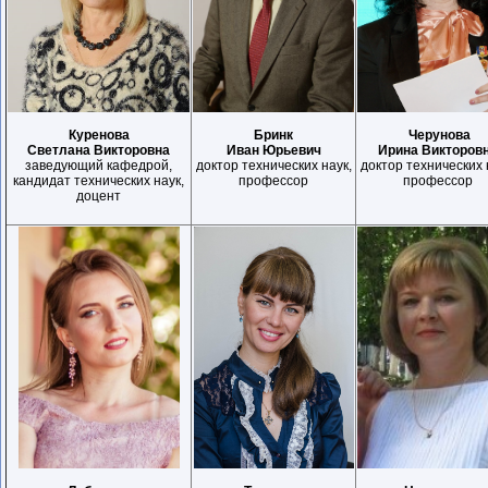
Куренова
Бринк
Черунова
Светлана Викторовна
Иван Юрьевич
Ирина Викторов
заведующий кафедрой,
доктор
технических наук
,
доктор
технических 
кандидат
технических нау
к,
п
рофессор
п
рофессор
доцент