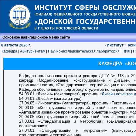
Основное навигационное меню сайта
8 августа 2026 г.
-
Институт
»
Техн
Кафедра
|
Абитуриентам
|
Научно-исследовательская лаборатория
|
НИЛ
|
П
КАФЕДРА «КО
Кафедра организована приказом ректора ДГТУ № 113 от 29.
кафедр «Моделирование, конструирование и дизайн», «
промышленности», «Стандартизация, сертификация и товаров
Кафедра обеспечивает подготовку студентов по направлениям
54.03.01 «Дизайн» (бакалавриат), профиль «
Дизайн объектов 
54.04.01 «Дизайн» (магистратура)
27.04.05 «Инноватика» (магистратура), профиль «Текстильные
29.03.05 «Конструирование изделий легкой промышленнос
«Автоматизированное проектирование объектов индустрии мо
29.04.05 «Конструирование изделий легкой промышленности» 
27.03.01 «Стандартизация и метрология» (бакалавриат)
сертификация».
27.04.01 «Стандартизация и метрология» (магистрату
стандартизация и сертификация»