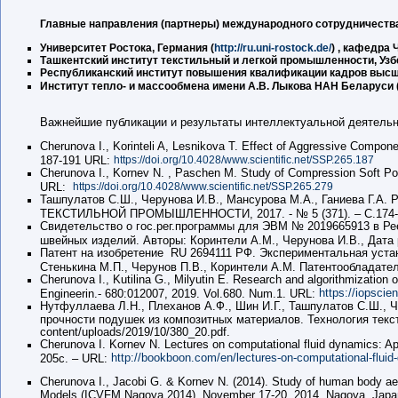
Главные направления (партнеры) международного сотрудничеств
Университет Ростока, Германия (
http://ru.uni-rostock.de/
) , кафедра
Ташкентский институт текстильный и легкой промышленности, Уз
Республиканский институт повышения квалификации кадров высше
Институт тепло- и массообмена имени А.В. Лыкова НАН Беларуси 
Важнейшие публикации и результаты интеллектуальной деятельн
Cherunova I., Korinteli A, Lesnikova T. Effect of Aggressive Componen
187-191 URL:
https://doi.org/10.4028/www.scientific.net/SSP.265.187
Cherunova I., Kornev N. , Paschen M. Study of Compression Soft Por
URL:
https://doi.org/10.4028/www.scientific.net/SSP.265.279
Ташпулатов С.Ш., Черунова И.В., Мансурова М.А., Ганиева Г.А
ТЕКСТИЛЬНОЙ ПРОМЫШЛЕННОСТИ, 2017. - № 5 (371). – С.174-
Свидетельство о гос.рег.программы для ЭВМ № 2019665913 в Р
швейных изделий. Авторы: Коринтели А.М., Черунова И.В., Дата
Патент на изобретение RU 2694111 РФ. Экспериментальная уста
Стенькина М.П., Черунов П.В., Коринтели А.М. Патентообладател
Сherunova I., Kutilina G., Milyutin E. Research and algorithmization 
https://iopscie
Engineerin.- 680:012007, 2019. Vol.680. Num.1. URL:
Нутфуллаева Л.Н., Плеханов А.Ф., Шин И.Г., Ташпулатов С.Ш., 
прочности подушек из композитных материалов. Технология текстил
content/uploads/2019/10/380_20.pdf.
Cherunova I. Kornev N. Lectures on computational fluid dynamics: A
http://bookboon.com/en/lectures-on-computational-flui
205c. – URL:
Cherunova I., Jacobi G. & Kornev N. (2014). Study of human body aer
Models (ICVFM Nagoya 2014), November 17-20, 2014, Nagoya, Japa