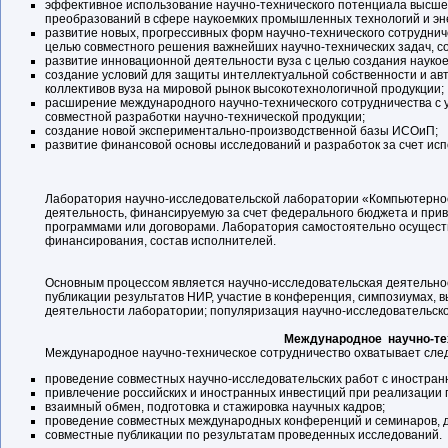
эффективное использование научно-технического потенциала высше
преобразований в сфере наукоемких промышленных технологий и эне
развитие новых, прогрессивных форм научно-технического сотрудни
целью совместного решения важнейших научно-технических задач, соз
развитие инновационной деятельности вуза с целью создания наукое
создание условий для защиты интеллектуальной собственности и авто
коллективов вуза на мировой рынок высокотехнологичной продукции;
расширение международного научно-технического сотрудничества с 
совместной разработки научно-технической продукции;
создание новой экспериментально-производственной базы ИСОиП;
развитие финансовой основы исследований и разработок за счет ис
Лаборатория научно-исследовательской лаборатории «Компьютерное
деятельность, финансируемую за счет федерального бюджета и прив
программами или договорами. Лаборатория самостоятельно осуществ
финансирования, состав исполнителей.
Основным процессом является научно-исследовательская деятельно
публикации результатов НИР, участие в конференция, симпозиумах, вы
деятельности лаборатории; популяризация научно-исследовательско
Международное научно-те
Международное научно-техническое сотрудничество охватывает сле
проведение совместных научно-исследовательских работ с иностра
привлечение российских и иностранных инвестиций при реализации 
взаимный обмен, подготовка и стажировка научных кадров;
проведение совместных международных конференций и семинаров, д
совместные публикации по результатам проведенных исследований.