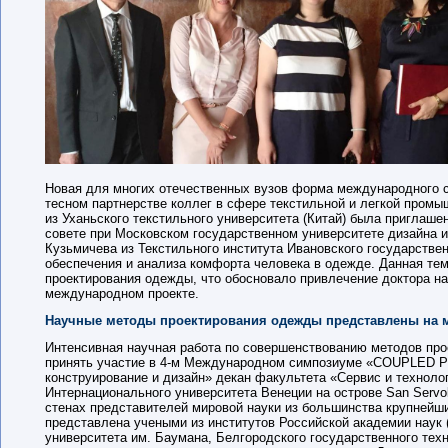
Новая для мн
огих отечественных вузов форма международного с
тесном партнерстве коллег в сфере текстильной и легкой промы
из Уханьского текстильного университета (Китай) была приглаш
совете при Московском государственном университете дизайна и
Кузьмичева из Текстильного института Ивановского государств
обеспечения и анализа комфорта человека в одежде. Данная тем
проектирования одежды, что обосновало привлечение доктора на
международном проекте.
Научные методы проектирования одежды представлены на 
Интенсивная научная работа по совершенствованию методов про
принять участие в 4-м Международном симпозиуме «COUPLED P
конструирование и дизайн» декан факультета «Сервис и технол
Интернационального университета Венеции на острове San Servol
стенах представителей мировой науки из большинства крупнейши
представлена учеными из институтов Российской академии наук 
университета им. Баумана, Белгородского государственного техн